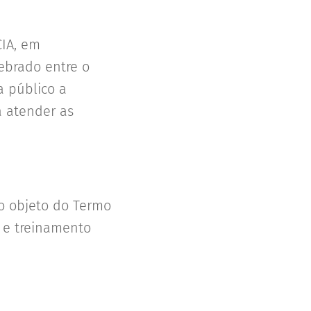
CIA, em
ebrado entre o
a público a
a atender as
do objeto do Termo
 e treinamento