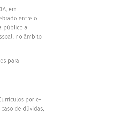
CIA, em
ebrado entre o
a público a
essoal, no âmbito
ões para
urrículos por e-
m caso de dúvidas,