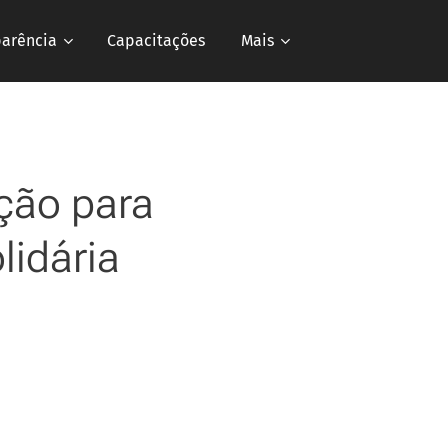
parência
Capacitações
Mais
eção para
lidária